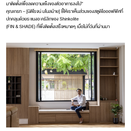
มาติดตั้งเพื่อลดความแข็งของตัวอาคารลงไป”
คุณเกรท – [นิติโรจน์ มโนลม้าย] ชี้ให้เราเห็นส่วนของสตูดิโอออฟฟิศที่
ปกคลุมด้วยระแนงอะคริลิกของ Shinkolite
(FIN & SHADE) ที่พึ่งติดตั้งเสร็จหมาดๆ เมื่อไม่กี่วันที่ผ่านมา