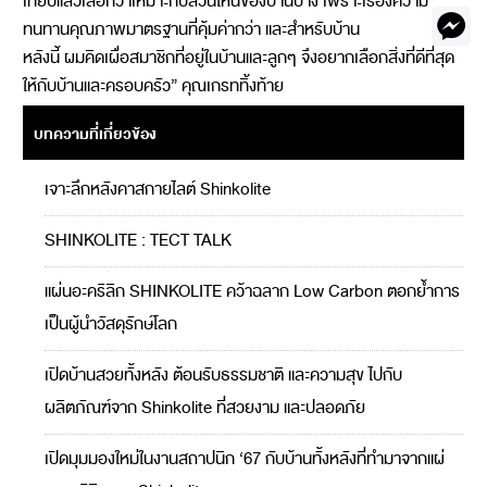
เทียบแล้วเลือกว่าเหมาะกับส่วนไหนของบ้านบ้าง เพราะเรื่องความ
ทนทานคุณภาพมาตรฐานที่คุ้มค่ากว่า และสำหรับบ้าน
หลังนี้ ผมคิดเผื่อสมาชิกที่อยู่ในบ้านและลูกๆ จึงอยากเลือกสิ่งที่ดีที่สุด
ให้กับบ้านและครอบครัว” คุณเกรททิ้งท้าย
บทความที่เกี่ยวข้อง
เจาะลึกหลังคาสกายไลต์ Shinkolite
SHINKOLITE : TECT TALK
แผ่นอะคริลิก SHINKOLITE คว้าฉลาก Low Carbon ตอกย้ำการ
เป็นผู้นำวัสดุรักษ์โลก
เปิดบ้านสวยทั้งหลัง ต้อนรับธรรมชาติ และความสุข ไปกับ
ผลิตภัณฑ์จาก Shinkolite ที่สวยงาม และปลอดภัย
เปิดมุมมองใหม่ในงานสถาปนิก ‘67 กับบ้านทั้งหลังที่ทำมาจากแผ่