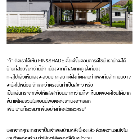
“ถ้าเกิดเราได้เห็น FIN&SHADE ตั้งแต่ขั้นตอนการดีไซน์ เราน่าจะได้
บ้านที่สวยขึ้นกว่านี้อีก เนื่องจากถ้าสังเกตดู ฝั่งที่มอง
ทะลุไปแล้วเห็นแสงจะสวยมากเลย แต่ฝั่งที่ติดกับกำแพงทึบสีเทามันอาจ
จะมืดไปหน่อย ถ้าเกิดว่าตรงนั้นทำเป็นสีขาว หรือ
เป็นแผ่นกระจกเพื่อให้แสงสะท้อนมากกว่านี้ก็จะเห็นมิติของดีไซน์ได้มาก
ขึ้น แต่โดยรวมในตอนนี้พอติดตั้งระแนงอะคริลิก
เพิ่ม บ้านก็สวยมากขึ้นอย่างที่คิดไว้แล้วครับ”
นอกจากคุณเกรทจะเป็นเจ้าของบ้านหลังนี้เองแล้ว ด้วยความสนใจใน
งานวัสดุก่อสร้าง ทำให้เขาได้คลุกคลีกับหน้างาน