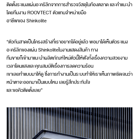
ติดตั้งระแนงแผ่นอะคริลิกจากการสำรวจวัสดุในท้องตลาด และคำแนะนำ
โดยทีมงาน ROOVTECT ตัวแทนจำหน่ายมือ
อาชีพของ Shinkolite
“ตัวกันสาดเป็นโครงสร้างที่เราอยากได้อยู่แล้ว พอมาได้เห็นตัวระแนง
อะคริลิกของแผ่น Shinkoliteในงานแสดงสินค้า ทาง
ทีมขายก็เข้ามาแนะนำผลิตภัณฑ์ใหม่ตัวนี้ให้ฟังทั้งเรื่องความสวยงาม
เวลาโดนแสงและคุณสมบัติเรื่องการลดความร้อน
เขาเลยทำแบบมาให้ดู ซึ่งการทำงานเป็นระบบทำให้เราเห็นภาพชัดเจนว่า
หน้าตาจะออกมาเป็นแบบไหน เลยรู้สึกประทับใจ
และขอคิวติดตั้งเลย”