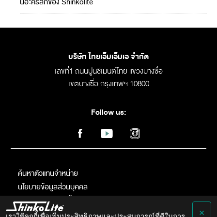
นอะคริลิกของ Shinkolite
บริษัท ไทยเอ็มเอ็มเอ จำกัด
เลขที่1 ถนนปูนซีเมนต์ไทย แขวงบางซื่อ
เขตบางซื่อ กรุงเทพฯ 10800
Follow us:
ค้นหาตัวแทนจําหน่าย
นโยบายข้อมูลส่วนบุคคล
นโยบายการใช้คุ้กกี้
×
ข้อกำหนดการใช้งาน
เราใช้คุกกี้เพื่อเพิ่มประสิทธิภาพและประสบการณ์ที่ดีในการ