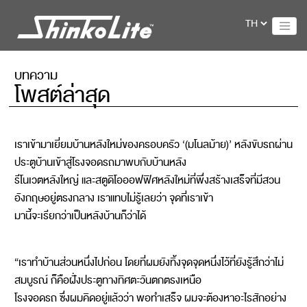
บทความ
โพสต์ล่าสุด
เราเข้ามาเยี่ยมบ้านหลังใหม่ของครอบครัว ‘(มโนลม้าย)’ หลังขับรถผ่าน
ประตูบ้านเข้าสู่โรงจอดรถมาพบกับบ้านหลัง
รีโนเวตหลังใหญ่ และสตูดิโอออฟฟิศหลังใหม่ที่พึ่งสร้างเสร็จที่มีสวน
อังกฤษอยู่ตรงกลาง เราแทบไม่รู้เลยว่า จุดที่เราเข้า
มานี้จะเรียกว่าเป็นหลังบ้านก็ว่าได้
“เราทำบ้านส่วนหนึ่งไปก่อน โดยที่ผมยังทิ้งจุดจุดหนึ่งไว้ที่ยังรู้สึกว่าไม่
สมบูรณ์ ก็คือฝั่งประตูทางทิศตะวันตกตรงเหนือ
โรงจอดรถ ซึ่งผมคิดอยู่แล้วว่า พอทำเสร็จ ผมจะต้องหาอะไรสักอย่าง