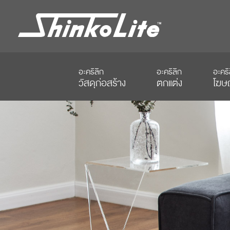
อะคริลิก
อะคริลิก
อะคริ
วัสดุก่อสร้าง
ตกแต่ง
โฆษ