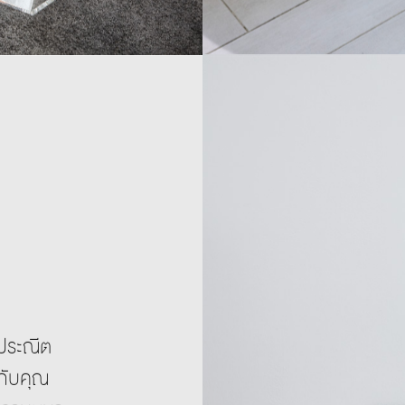
มประณีต
มกับคุณ