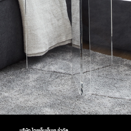
บริษัท ไทยเอ็มเอ็มเอ จำกัด