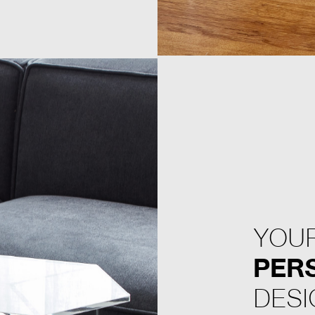
YOU
PER
DESI