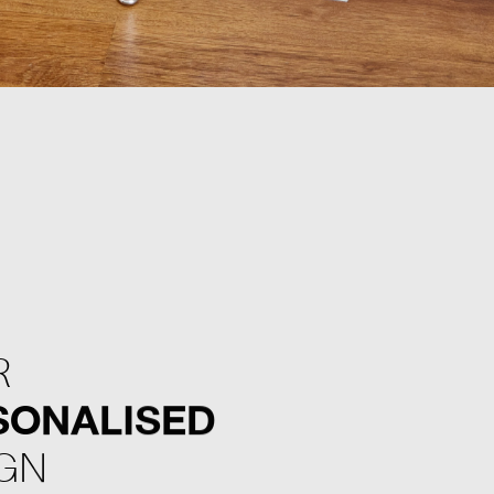
R
SONALISED
GN