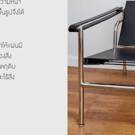
มีความหนา
้นรูปจึงได้
ห้เเผ่นมี
งสิ่ง
ัตถุดิบ
ไร้สิ่ง